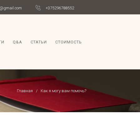
er@gmail.com
+375296788552
ГИ
Q&A
СТАТЬИ
СТОИМОСТЬ
Главная
Как я могу вам помочь?