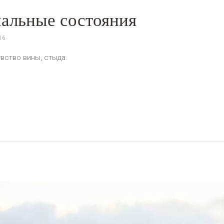
альные состояния
16
увство вины, стыда.