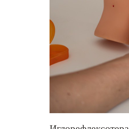
Иглорефлексотер