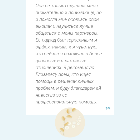
Она не только слушала меня
неу
вой
внимательно и понимающе, но
пер
и помогла мне осознать свои
кон
эмоции и научиться лучше
нер
ла
общаться с моим партнером.
ожи
к
Ее подход был терпеливым и
сум
я
эффективным, и я чувствую,
соз
и
что сейчас я нахожусь в более
Мы 
здоровых и счастливых
она
отношениях. Я рекомендую
я м
Елизавету всем, кто ищет
буд
помощь в решении личных
дей
де.
проблем, и буду благодарен ей
чув
д и
навсегда за ее
уве
али
профессиональную помощь.
выз
поя
. Я
рек
,
кто
уве
дос