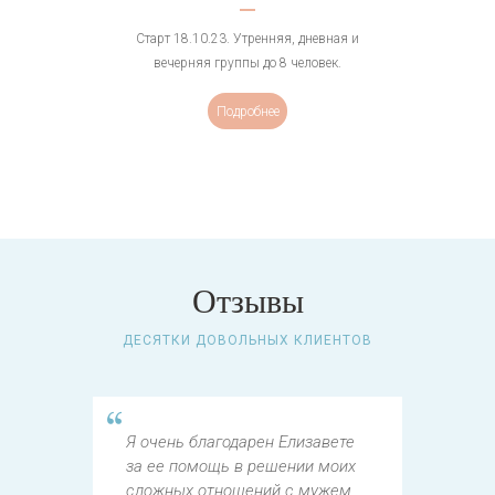
Старт 18.10.23. Утренняя, дневная и
вечерняя группы до 8 человек.
Подробнее
Отзывы
ДЕСЯТКИ ДОВОЛЬНЫХ КЛИЕНТОВ
Я очень благодарен Елизавете
Я х
в
за ее помощь в решении моих
бла
сложных отношений с мужем.
по