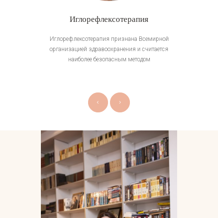
Иглорефлексотерапия
Сложные 
я, как найти
Иглорефлексотерапия признана Всемирной
Скука, трев
опустошения,
организацией здравоохранения и считается
наиболее безопасным методом