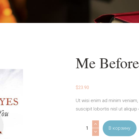
Me Before
$
23.90
Ut wisi enim ad minim veniam, 
suscipit lobortis nisl ut ali
Количество
В корзину
товара