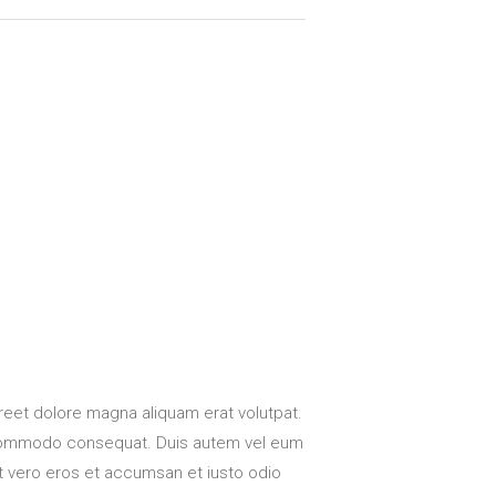
reet dolore magna aliquam erat volutpat.
 ea commodo consequat. Duis autem vel eum
s at vero eros et accumsan et iusto odio