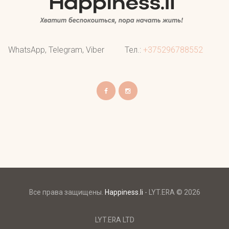
WhatsApp, Telegram, Viber
Тел.:
+375296788552
Все права защищены.
Happiness.li
- LYT.ERA © 2026
LYT.ERA LTD