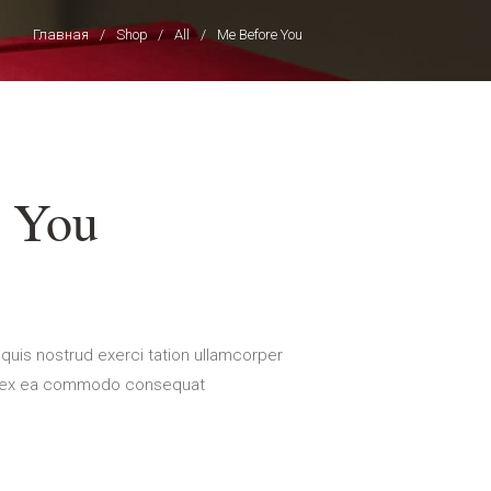
Главная
Shop
All
Me Before You
 You
quis nostrud exerci tation ullamcorper
quip ex ea commodo consequat