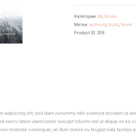
Me
Before
Категории:
All
,
Books
You
Метки:
authority
,
book
,
Novel
Product ID:
209
r adipiscing elit, sed diam nonummy nibh euismod tincidunt ut lao
ud exerci tation ullamcorper suscipit lobortis nisl ut aliquip ex
it esse molestie consequat, vel illum dolore eu feugiat nulla facilisi