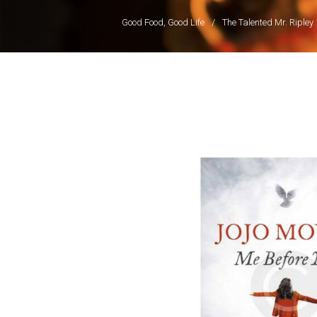
Good Food, Good Life
The Talented Mr. Ripley