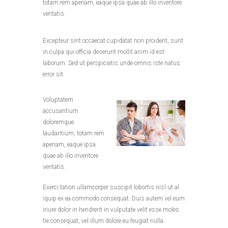
totam rem aperiam, eaque ipsa quae ab illo inventore
veritatis.
Excepteur sint occaecat cupidatat non proident, sunt
in culpa qui officia deserunt mollit anim id est
laborum. Sed ut perspiciatis unde omnis iste natus
error sit.
Voluptatem
accusantium
doloremque
laudantium, totam rem
aperiam, eaque ipsa
quae ab illo inventore
veritatis.
Exerci tation ullamcorper suscipit lobortis nisl ut al
iquip ex ea commodo consequat. Duis autem vel eum
iriure dolor in hendrerit in vulputate velit esse moles
tie consequat, vel illum dolore eu feugiat nulla.