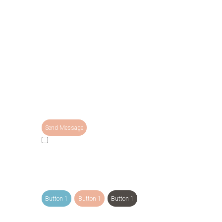
I agree that my submitted data is being collected
and stored.
Button 1
Button 1
Button 1