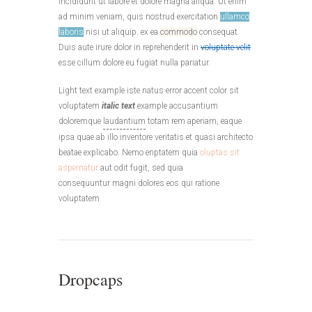
incididunt ut labore et dolore magna aliqua. Ut enim
ad minim veniam, quis nostrud exercitation
ullamco
laboris
nisi ut aliquip. ex ea
commodo
consequat.
Duis aute irure dolor in reprehenderit in
voluptate velit
esse cillum dolore eu fugiat nulla pariatur.
Light text example iste natus error accent color sit
voluptatem
italic text
example accusantium
doloremque
laudantium
totam rem aperiam, eaque
ipsa quae ab illo inventore veritatis et quasi architecto
beatae explicabo. Nemo enptatem quia
oluptas sit
aspernatur
aut odit fugit, sed quia
consequuntur magni dolores eos qui ratione
voluptatem
Dropcaps