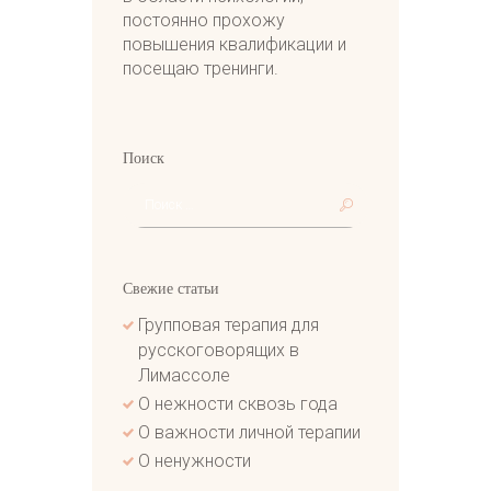
постоянно прохожу
повышения квалификации и
посещаю тренинги.
Поиск
Свежие статьи
Групповая терапия для
русскоговорящих в
Лимассоле
О нежности сквозь года
О важности личной терапии
О ненужности