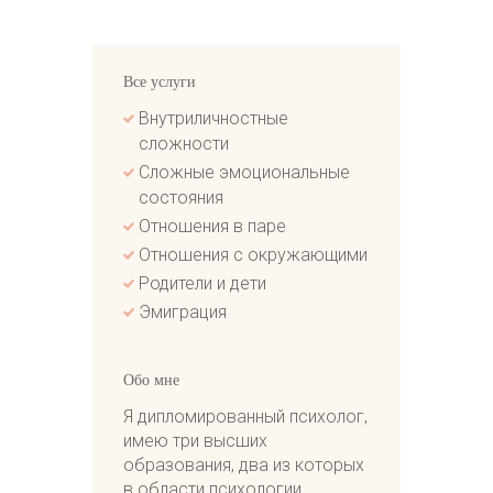
Все услуги
Внутриличностные
сложности
Сложные эмоциональные
состояния
Отношения в паре
Отношения с окружающими
Родители и дети
Эмиграция
Обо мне
Я дипломированный психолог,
имею три высших
образования, два из которых
в области психологии,