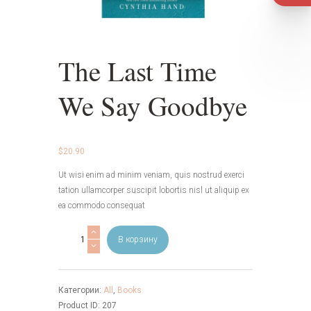
The Last Time
We Say Goodbye
$
20.90
Ut wisi enim ad minim veniam, quis nostrud exerci
tation ullamcorper suscipit lobortis nisl ut aliquip ex
ea commodo consequat
Количество
В корзину
товара
The
Last
Категории:
All
,
Books
Time
Product ID:
207
We