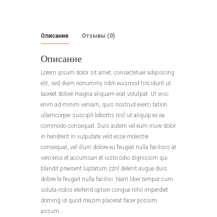
Say
Goodbye
Описание
Отзывы (0)
Описание
Lorem ipsum dolor sit amet, consectetuer adipiscing
elit, sed diam nonummy nibh euismod tincidunt ut
laoreet dolore magna aliquam erat volutpat. Ut wisi
enim ad minim veniam, quis nostrud exerci tation
ullamcorper suscipit lobortis nisl ut aliquip ex ea
commodo consequat. Duis autem vel eum iriure dolor
in hendrerit in vulputate velit esse molestie
consequat, vel illum dolore eu feugiat nulla facilisis at
vero eros et accumsan et iusto odio dignissim qui
blandit praesent luptatum zzril delenit augue duis
dolore te feugait nulla facilisi. Nam liber tempor cum
soluta nobis eleifend option congue nihil imperdiet
doming id quod mazim placerat facer possim
assum.