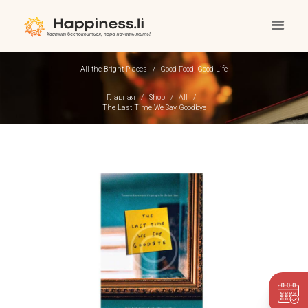
All the Bright Places
Good Food, Good Life
Главная
Shop
All
The Last Time We Say Goodbye