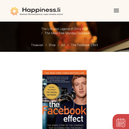
The Life and Legend of Chris Kyle
The Meat Free Monday Cookbook
Главная
Shop
All
The Facebook Effect