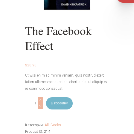
The Facebook
Effect
$
20.90
Ut wisi enim ad minim veniam, quis nostrud exerci
tation ullamcorper suscipit lobortis nisl ut aliquip ex
ea commodo consequat
Количество
В корзину
товара
The
Facebook
Категории:
All
,
Books
Effect
Product ID:
214