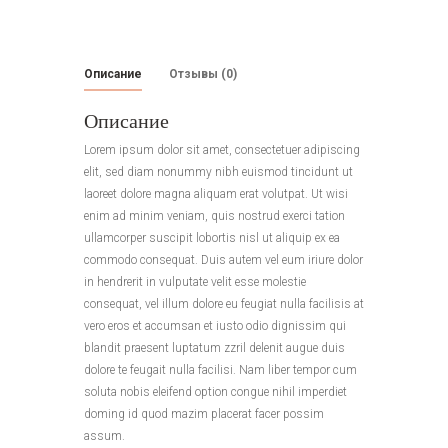
Описание
Отзывы (0)
Описание
Lorem ipsum dolor sit amet, consectetuer adipiscing
elit, sed diam nonummy nibh euismod tincidunt ut
laoreet dolore magna aliquam erat volutpat. Ut wisi
enim ad minim veniam, quis nostrud exerci tation
ullamcorper suscipit lobortis nisl ut aliquip ex ea
commodo consequat. Duis autem vel eum iriure dolor
in hendrerit in vulputate velit esse molestie
consequat, vel illum dolore eu feugiat nulla facilisis at
vero eros et accumsan et iusto odio dignissim qui
blandit praesent luptatum zzril delenit augue duis
dolore te feugait nulla facilisi. Nam liber tempor cum
soluta nobis eleifend option congue nihil imperdiet
doming id quod mazim placerat facer possim
assum.