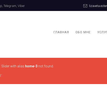
, Telegram, Viber
lizaveta.est
ГЛАВНАЯ
ОБО МНЕ
УСЛУ
Slider with alias
home-3
not found.
1'