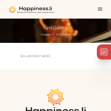
Grid Gallery
Главная
Grid Gallery
[ess_grid alias=»grid»]